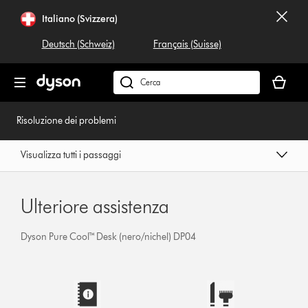
Salta
Italiano (Svizzera)
navigazione
Deutsch (Schweiz)
Français (Suisse)
Il
carrello
Cerca
è
su
vuoto
dyson.ch
Risoluzione dei problemi
Visualizza tutti i passaggi
Ulteriore assistenza
Dyson Pure Cool™ Desk (nero/nichel) DP04