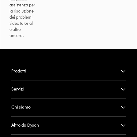
assistenza
per
la risoluzione
dei problemi,
video tutorial
e altro
ancora.
Prodotti
Servizi
Chi siamo
Altro da Dyson