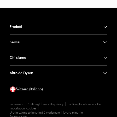
Prodotti
Servizi
Chi siamo
Altro da Dyson
Svizzera (Italiano)
Impressum
Politica globale sulla privacy
Politica globale sui cookie
Impostazioni cookies
Dichiarazione sulla schiavitù moderna e il lavoro minorile
Avviso sui dati