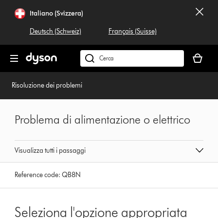
Salta
Italiano (Svizzera)
navigazione
Deutsch (Schweiz)
Français (Suisse)
Il
carrello
Cerca
è
su
vuoto
dyson.ch
Risoluzione dei problemi
Problema di alimentazione o elettrico
Visualizza tutti i passaggi
Reference code:
QB8N
Seleziona l'opzione appropriata