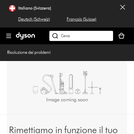
Salta
Italiano (Svizzera)
navigazione
Deutsch (Schweiz)
Français (Suisse)
Il
carrello
Cerca
è
su
vuoto
dyson.ch
Risoluzione dei problemi
Rimettiamo in funzione il tuo