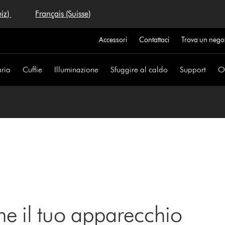
eiz)
Français (Suisse)
Accessori
Contattaci
Trova un nego
aria
Cuffie
Illuminazione
Sfuggire al caldo
Support
Of
ne il tuo apparecchio