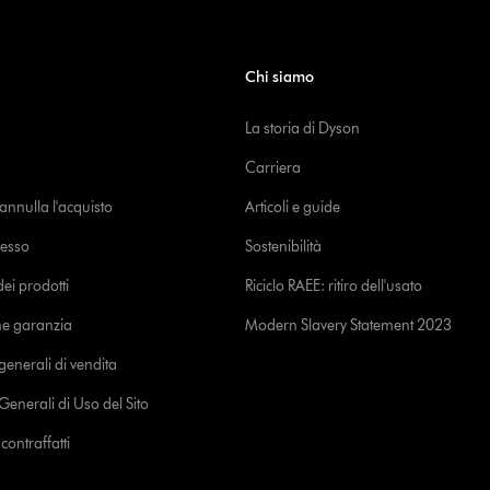
Chi siamo
La storia di Dyson
Carriera
o annulla l'acquisto
Articoli e guide
cesso
Sostenibilità
i prodotti
Riciclo RAEE: ritiro dell'usato
ne garanzia
Modern Slavery Statement 2023
generali di vendita
Generali di Uso del Sito
ontraffatti