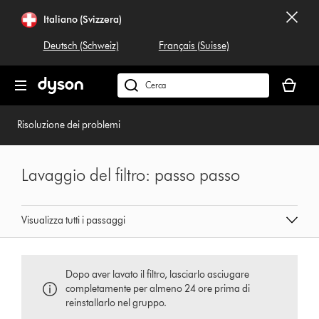
Salta
Italiano (Svizzera)
navigazione
Deutsch (Schweiz)
Français (Suisse)
Il
carrello
Cerca
è
su
vuoto
dyson.ch
Risoluzione dei problemi
Lavaggio del filtro: passo passo
Visualizza tutti i passaggi
Dopo aver lavato il filtro, lasciarlo asciugare
completamente per almeno 24 ore prima di
reinstallarlo nel gruppo.