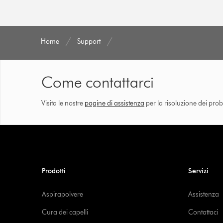
Home
Support
Come contattarci
Visita le nostre
pagine di assistenza
per la risoluzione dei prob
Prodotti
Servizi
Aspirapolvere
Assistenza
Cura dei capelli
Contattaci