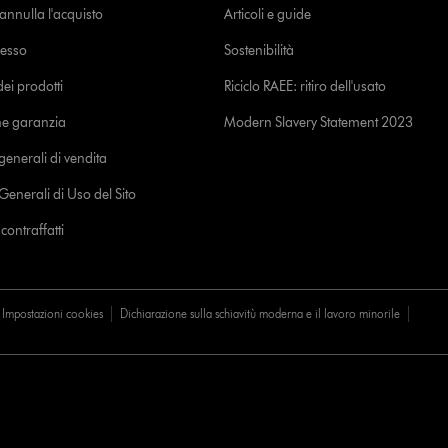
o annulla l'acquisto
Articoli e guide
cesso
Sostenibilità
i prodotti
Riciclo RAEE: ritiro dell'usato
ne garanzia
Modern Slavery Statement 2023
generali di vendita
Generali di Uso del Sito
ontraffatti
Impostazioni cookies
Dichiarazione sulla schiavitù moderna e il lavoro minorile