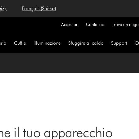
eiz)
Français (Suisse)
Accessori
Contattaci
Trova un nego
aria
Cuffie
Illuminazione
Sfuggire al caldo
Support
Of
ne il tuo apparecchio