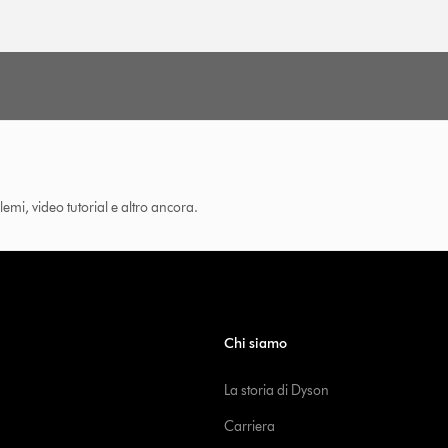
lemi, video tutorial e altro ancora.
Chi siamo
La storia di Dyson
Carriera