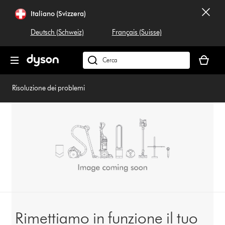
Salta
Italiano (Svizzera)
navigazione
Deutsch (Schweiz)
Français (Suisse)
Il
carrello
Cerca
è
su
vuoto
dyson.ch
Risoluzione dei problemi
Rimettiamo in funzione il tuo