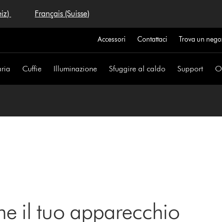
eiz)
Français (Suisse)
Accessori
Contattaci
Trova un nego
aria
Cuffie
Illuminazione
Sfuggire al caldo
Support
Of
ne il tuo apparecchio