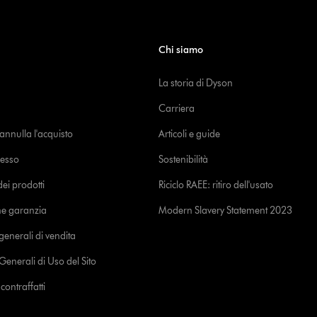
Chi siamo
La storia di Dyson
Carriera
o annulla l'acquisto
Articoli e guide
cesso
Sostenibilità
i prodotti
Riciclo RAEE: ritiro dell'usato
ne garanzia
Modern Slavery Statement 2023
generali di vendita
Generali di Uso del Sito
ontraffatti