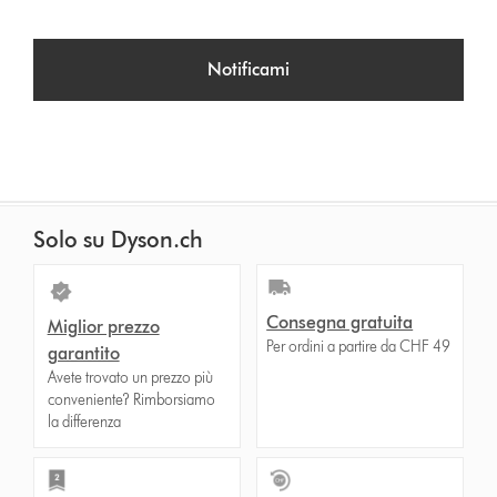
Notificami
Solo su Dyson.ch
Consegna gratuita
Miglior prezzo
Per ordini a partire da CHF 49
garantito
Avete trovato un prezzo più
conveniente? Rimborsiamo
la differenza