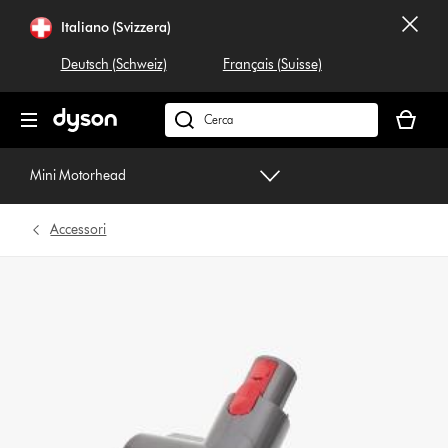
Salta
Italiano (Svizzera)
navigazione
Deutsch (Schweiz)
Français (Suisse)
Il
carrello
Cerca
è
su
vuoto
dyson.ch
Mini Motorhead
Accessori