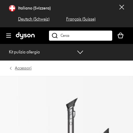
Salta
Italiano (Svizzera)
navigazione
Deutsch (Schweiz)
Français (Suisse)
Il
carrello
Cerca
è
su
vuoto
dyson.ch
Kit pulizia allergia
Accessori