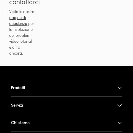
contattarci
Visita le nostre
pagine di
assistenza
per
la risoluzione
dei problemi,
video tutorial
e altro
ancora.
Prodotti
Servizi
Chi siamo