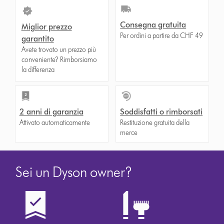
Consegna gratuita
Miglior prezzo
Per ordini a partire da CHF 49
garantito
Avete trovato un prezzo più
conveniente? Rimborsiamo
la differenza
2 anni di garanzia
Soddisfatti o rimborsati
Attivato automaticamente
Restituzione gratuita della
merce
Sei un Dyson owner?