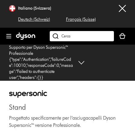
Salta
Italiano (Svizzera)
navigazione
Deutsch (Schweiz)
Français (Suisse)
Il
carrello
Cerca
è
su
Supporto per Dyson Supersonic™
vuoto
dyson.ch
Professionale
{"type":"Authentication","failureCod
e":10010,"responseCode":0,"messa
ge":"Failed to authenticate
user","headers":{}}
Stand
Progettato specificamente per l’asciugacapelli Dyson
Supersonic™ versione Professionale.