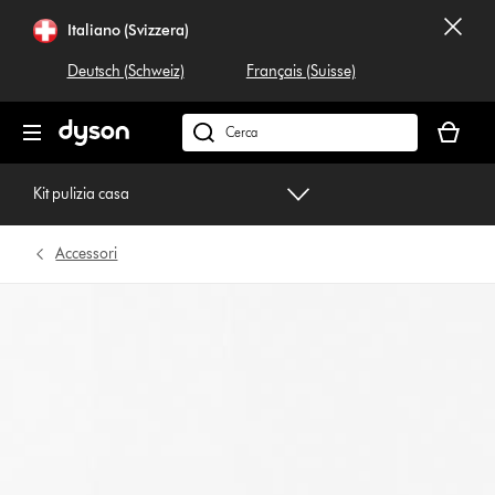
Salta
Italiano (Svizzera)
navigazione
Deutsch (Schweiz)
Français (Suisse)
Il
carrello
Cerca
è
su
vuoto
dyson.ch
Kit pulizia casa
Accessori