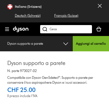
Salta
Italiano (Svizzera)
navigazione
Deutsch (Schweiz)
Français (Suisse)
Il
carrello
Cerca
è
su
vuoto
dyson.ch
Dyson supporto a parete
Aggiungi al carrello
Dyson supporto a parete
N. parte 973027-02
Compatibile con Dyson Gen5detect™. Supporto a parete per
conservare il tuo aspirapolvere Dyson e i suoi accessori.
CHF 25.00
Il prezzo include l’IVA