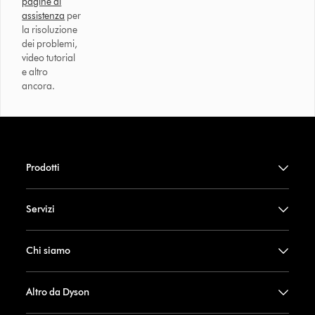
pagine di
assistenza
per
la risoluzione
dei problemi,
video tutorial
e altro
ancora.
Prodotti
Servizi
Chi siamo
Altro da Dyson