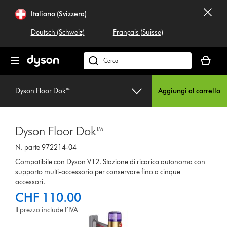
Salta
Italiano (Svizzera)
navigazione
Deutsch (Schweiz)
Français (Suisse)
Il
carrello
Cerca
è
su
vuoto
dyson.ch
Dyson Floor Dok™
Aggiungi al carrello
Dyson Floor Dok™
N. parte 972214-04
Compatibile con Dyson V12. Stazione di ricarica autonoma con
supporto multi-accessorio per conservare fino a cinque
accessori.
CHF 110.00
Il prezzo include l’IVA