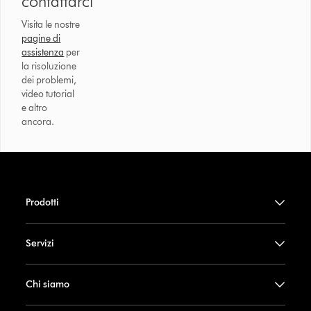
contattarci
Visita le nostre
pagine di
assistenza
per
la risoluzione
dei problemi,
video tutorial
e altro
ancora.
Prodotti
Servizi
Chi siamo