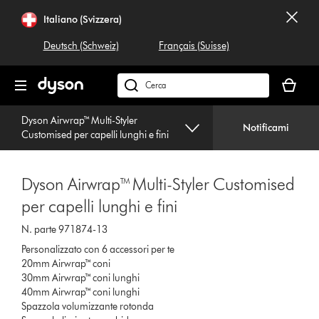
Salta
Italiano (Svizzera)
navigazione
Deutsch (Schweiz)
Français (Suisse)
Il
carrello
Cerca
è
su
vuoto
Dyson Airwrap™ Multi-Styler
dyson.ch
Notificami
Customised per capelli lunghi e fini
Dyson Airwrap™ Multi-Styler Customised
per capelli lunghi e fini
N. parte 971874-13
Personalizzato con 6 accessori per te
20mm Airwrap™ coni
30mm Airwrap™ coni lunghi
40mm Airwrap™ coni lunghi
Spazzola volumizzante rotonda