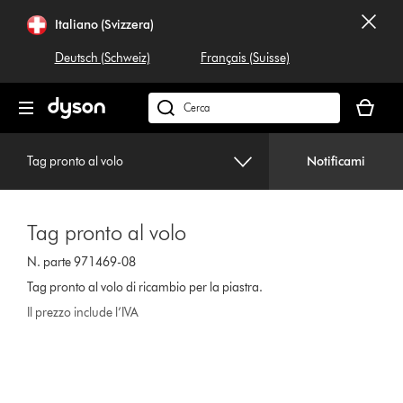
Salta
Italiano (Svizzera)
navigazione
Deutsch (Schweiz)
Français (Suisse)
Il
carrello
Cerca
è
su
vuoto
dyson.ch
Tag pronto al volo
Notificami
Tag pronto al volo
N. parte 971469-08
Tag pronto al volo di ricambio per la piastra.
Il prezzo include l’IVA