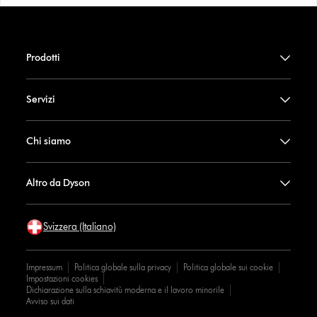
Prodotti
Servizi
Chi siamo
Altro da Dyson
Svizzera (Italiano)
Impressum
Politica globale sulla privacy
Politica globale sui cookie
Impostazioni cookies
Dichiarazione sulla schiavitù moderna e il lavoro minorile
Avviso sui dati