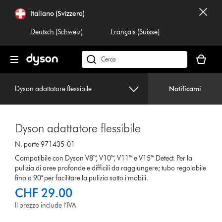
Salta
Italiano (Svizzera)
navigazione
Deutsch (Schweiz)
Français (Suisse)
Il
carrello
Cerca
è
su
vuoto
dyson.ch
Dyson adattatore flessibile
Notificami
Dyson adattatore flessibile
N. parte 971435-01
Compatibile con Dyson V8™, V10™, V11™ e V15™ Detect. Per la
pulizia di aree profonde e difficili da raggiungere; tubo regolabile
fino a 90° per facilitare la pulizia sotto i mobili.
CHF 29.00
Il prezzo include l’IVA