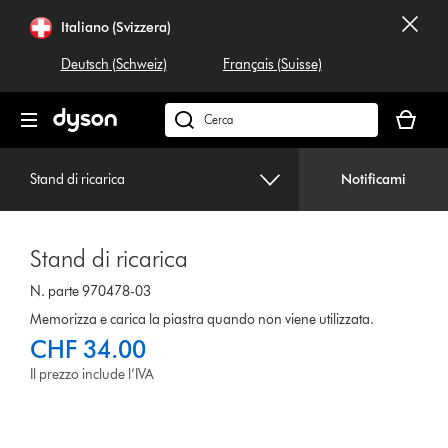
Salta
Italiano (Svizzera)
navigazione
Deutsch (Schweiz)
Français (Suisse)
Il
carrello
Cerca
è
su
vuoto
dyson.ch
Stand di ricarica
Notificami
Stand di ricarica
N. parte 970478-03
Memorizza e carica la piastra quando non viene utilizzata.
CHF 34.00
Il prezzo include l’IVA