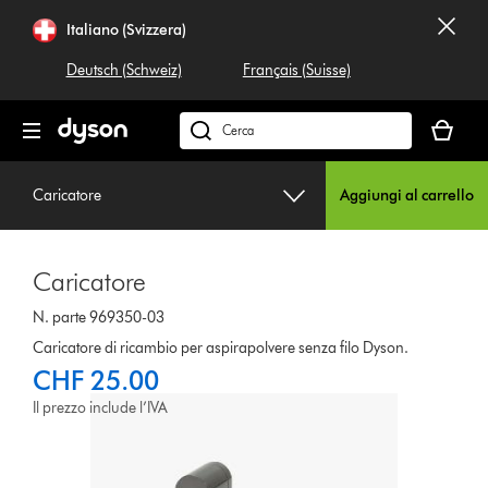
Salta
Italiano (Svizzera)
navigazione
Deutsch (Schweiz)
Français (Suisse)
Il
carrello
Cerca
è
su
vuoto
dyson.ch
Caricatore
Aggiungi al carrello
Caricatore
N. parte 969350-03
Caricatore di ricambio per aspirapolvere senza filo Dyson.
CHF 25.00
Il prezzo include l’IVA