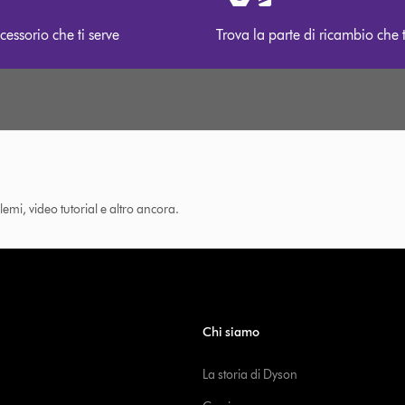
cessorio che ti serve
Trova la parte di ricambio che t
lemi, video tutorial e altro ancora.
Chi siamo
La storia di Dyson