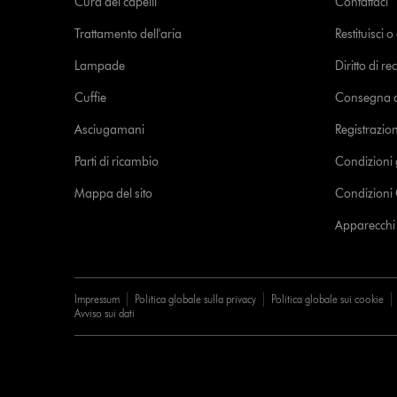
Cura dei capelli
Contattaci
Trattamento dell'aria
Restituisci 
Lampade
Diritto di re
Cuffie
Consegna de
Asciugamani
Registrazio
Parti di ricambio
Condizioni 
Mappa del sito
Condizioni 
Apparecchi c
Impressum
Politica globale sulla privacy
Politica globale sui cookie
Avviso sui dati