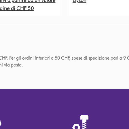
tivi a partire da un valore
Dyson
rdine di CHF 50
HF. Per gli ordini inferiori a 50 CHF, spese di spedizione pari a 9 
ni via posta.