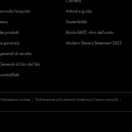
Carriera
o annulla l'acquisto
Articoli e guide
cesso
Sostenibilità
i prodotti
Riciclo RAEE: ritiro dell'usato
ne garanzia
Modern Slavery Statement 2023
generali di vendita
Generali di Uso del Sito
ontraffatti
Impostazioni cookies
Dichiarazione sulla schiavitù moderna e il lavoro minorile