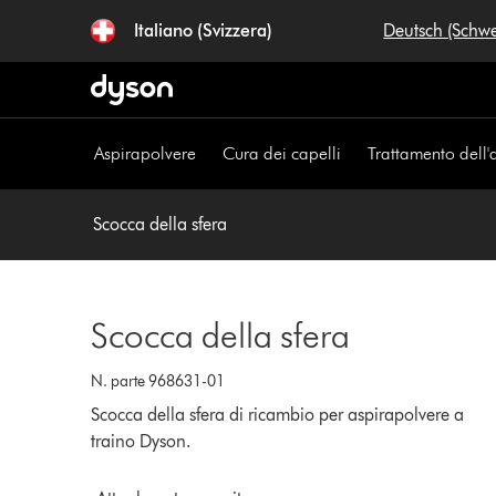
Salta
Italiano (Svizzera)
Deutsch (Schw
navigazione
Aspirapolvere
Cura dei capelli
Trattamento dell'
Scocca della sfera
Scocca della sfera
N. parte 968631-01
Scocca della sfera di ricambio per aspirapolvere a
traino Dyson.