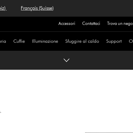
eiz)
Français (Suisse)
Accessori
Contattaci
Trova un nego
aria
Cuffie
Illuminazione
Sfuggire al caldo
Support
Of
.