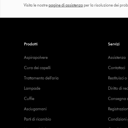
Visita le nostre
pagine di assistenza
per la risoluzione dei prob
Prodotti
Servizi
Aspirapolvere
Assistenza
Cura dei capelli
Contattaci
Trattamento dell'aria
Restituisci 
Lampade
Diritto di re
Cuffie
Consegna de
Asciugamani
Registrazio
Parti di ricambio
Condizioni 