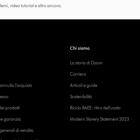
lemi, video tutorial e altro ancora.
Chi siamo
La storia di Dyson
Carriera
o annulla l'acquisto
Articoli e guide
cesso
Sostenibilità
i prodotti
Riciclo RAEE: ritiro dell'usato
ne garanzia
Modern Slavery Statement 2023
generali di vendita