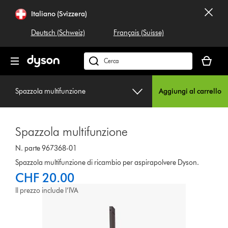
Salta
Italiano (Svizzera)
navigazione
Deutsch (Schweiz)
Français (Suisse)
Il
carrello
Cerca
è
su
vuoto
dyson.ch
Spazzola multifunzione
Aggiungi al carrello
Spazzola multifunzione
N. parte 967368-01
Spazzola multifunzione di ricambio per aspirapolvere Dyson.
CHF 20.00
Il prezzo include l’IVA