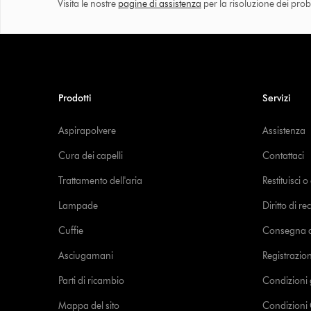
Visita le nostre
pagine di assistenza
per la risoluzione dei prob
Prodotti
Servizi
Aspirapolvere
Assistenza
Cura dei capelli
Contattaci
Trattamento dell'aria
Restituisci 
Lampade
Diritto di re
Cuffie
Consegna de
Asciugamani
Registrazio
Parti di ricambio
Condizioni 
Mappa del sito
Condizioni 