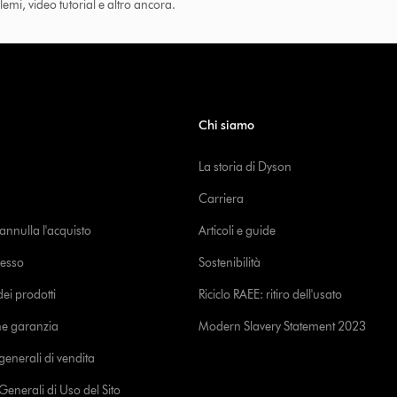
lemi, video tutorial e altro ancora.
Chi siamo
La storia di Dyson
Carriera
o annulla l'acquisto
Articoli e guide
cesso
Sostenibilità
i prodotti
Riciclo RAEE: ritiro dell'usato
ne garanzia
Modern Slavery Statement 2023
generali di vendita
Generali di Uso del Sito