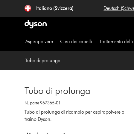
Salta
Italiano (Svizzera)
Deutsch (Schw
navigazione
Aspirapolvere
Cura dei capelli
Trattamento dell'
Tubo di prolunga
Tubo di prolunga
N. parte 967365-01
Tubo di prolunga di ricambio per aspirapolvere a
traino Dyson.