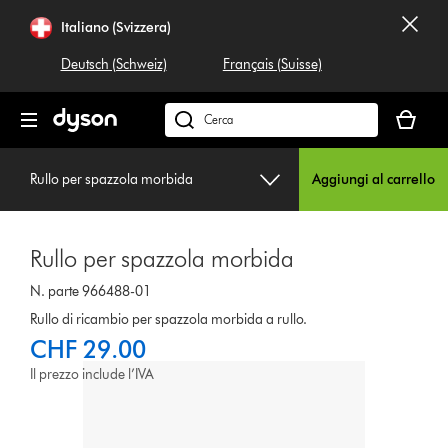
Salta
Italiano (Svizzera)
navigazione
Deutsch (Schweiz)
Français (Suisse)
Il
carrello
Cerca
è
su
vuoto
dyson.ch
Rullo per spazzola morbida
Aggiungi al carrello
Rullo per spazzola morbida
N. parte 966488-01
Rullo di ricambio per spazzola morbida a rullo.
CHF 29.00
Il prezzo include l’IVA