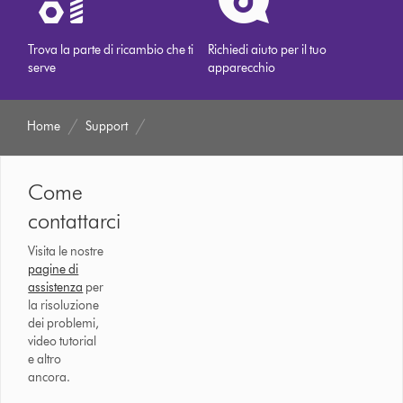
Trova la parte di ricambio che ti
Richiedi aiuto per il tuo
serve
apparecchio
Home
Support
Come
contattarci
Visita le nostre
pagine di
assistenza
per
la risoluzione
dei problemi,
video tutorial
e altro
ancora.