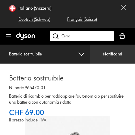
Salta
Italiano (Svizzera)
navigazione
Deutsch (Schweiz)
Français (Suisse)
Il
carrello
Cerca
è
su
vuoto
dyson.ch
Batteria sostituibile
Notificami
Batteria sostituibile
N. parte 965470-01
Batteria di ricambio per raddoppiare l'autonomia o per sostituire
una batteria con autonomia ridotta.
CHF 69.00
Il prezzo include l’IVA