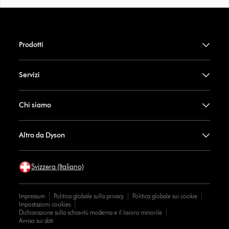
Prodotti
Servizi
Chi siamo
Altro da Dyson
Svizzera (Italiano)
Impressum
Politica globale sulla privacy
Politica globale sui cookie
Impostazioni cookies
Dichiarazione sulla schiavitù moderna e il lavoro minorile
Avviso sui dati