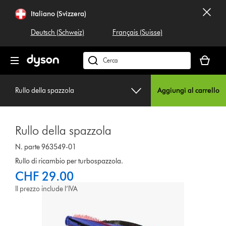
Salta
Italiano (Svizzera)
navigazione
Deutsch (Schweiz)
Français (Suisse)
Il
carrello
Cerca
è
su
vuoto
dyson.ch
Rullo della spazzola
Aggiungi al carrello
Rullo della spazzola
N. parte 963549-01
Rullo di ricambio per turbospazzola.
CHF 29.00
Il prezzo include l’IVA