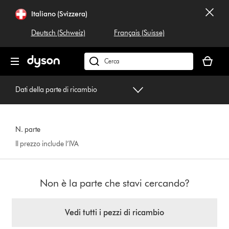
Salta
Italiano (Svizzera)
navigazione
Deutsch (Schweiz)
Français (Suisse)
Il
carrello
Cerca
è
su
vuoto
dyson.ch
Dati della parte di ricambio
N. parte
Il prezzo include l’IVA
Non è la parte che stavi cercando?
Vedi tutti i pezzi di ricambio