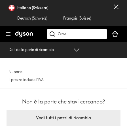
Salta
Italiano (Svizzera)
navigazione
Deutsch (Schweiz)
Français (Suisse)
Il
carrello
Cerca
è
su
vuoto
dyson.ch
Dati della parte di ricambio
N. parte
Il prezzo include l’IVA
Non è la parte che stavi cercando?
Vedi tutti i pezzi di ricambio