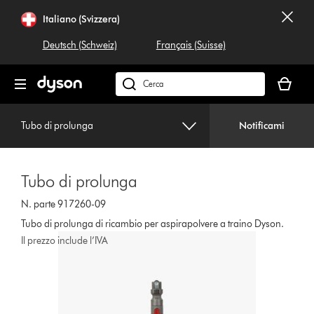
Salta
Italiano (Svizzera)
navigazione
Deutsch (Schweiz)
Français (Suisse)
Il
carrello
Cerca
è
su
vuoto
dyson.ch
Tubo di prolunga
Notificami
Tubo di prolunga
N. parte 917260-09
Tubo di prolunga di ricambio per aspirapolvere a traino Dyson.
Il prezzo include l’IVA