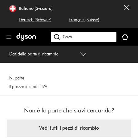
Salta
Italiano (Svizzera)
navigazione
Deutsch (Schweiz)
Français (Suisse)
Il
carrello
Cerca
è
su
vuoto
dyson.ch
Dati della parte di ricambio
N. parte
Il prezzo include l’IVA
Non è la parte che stavi cercando?
Vedi tutti i pezzi di ricambio