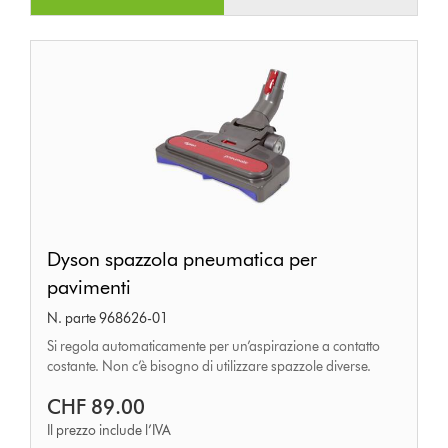
Dyson
Dyson spazzola pneumatica per
spazzola
pavimenti
pneumatica
N. parte 968626-01
per
Si regola automaticamente per un’aspirazione a contatto
pavimenti
costante. Non c’è bisogno di utilizzare spazzole diverse.
CHF 89.00
Il prezzo include l’IVA