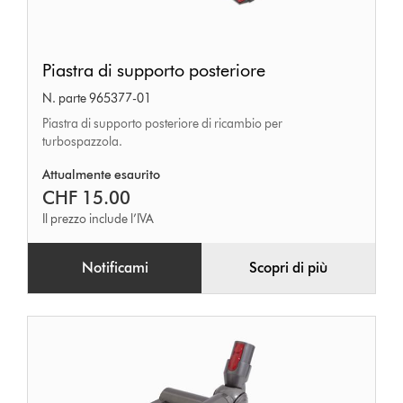
Piastra
Piastra di supporto posteriore
di
N. parte 965377-01
supporto
Piastra di supporto posteriore di ricambio per
posteriore
turbospazzola.
Attualmente esaurito
CHF 15.00
Il prezzo include l’IVA
Notificami
Scopri di più