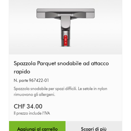
Spazzola
Spazzola Parquet snodabile ad attacco
Parquet
rapido
snodabile
N. parte 967422-01
ad
Spazzola snodabile per spazi difficili. Le setole in nylon
rimuovono gli allergeni.
attacco
rapido
CHF 34.00
Il prezzo include l’IVA
Aggiungi al carrello
Scopri di più