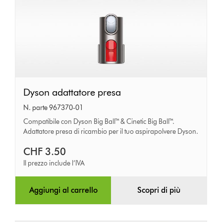
Dyson
Dyson adattatore presa
adattatore
N. parte 967370-01
presa
Compatibile con Dyson Big Ball™ & Cinetic Big Ball™.
Adattatore presa di ricambio per il tuo aspirapolvere Dyson.
CHF 3.50
Il prezzo include l’IVA
Aggiungi al carrello
Scopri di più