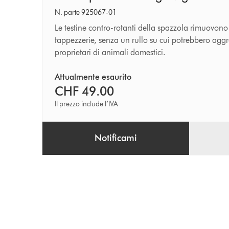
anti-
N. parte 925067-01
grovigli
Le testine contro-rotanti della spazzola rimuovono 
tappezzerie, senza un rullo su cui potrebbero aggro
proprietari di animali domestici.
Attualmente esaurito
CHF 49.00
Il prezzo include l’IVA
Notificami