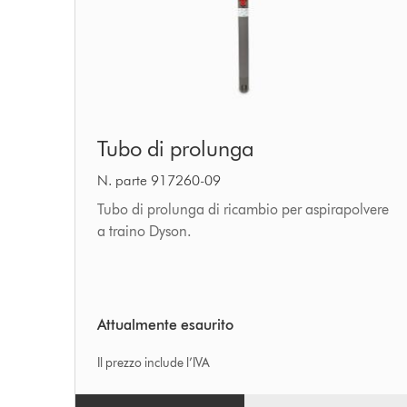
Tubo
Tubo di prolunga
di
prolunga
N. parte 917260-09
Tubo di prolunga di ricambio per aspirapolvere
a traino Dyson.
Attualmente esaurito
Il prezzo include l’IVA