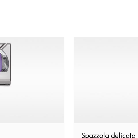
Spazzola
Spazzola delicata 