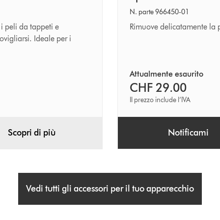
delicata
N. parte 966450-01
in
i peli da tappeti e
Rimuove delicatamente la p
vigliarsi. Ideale per i
fibra
di
carbonio
Attualmente esaurito
CHF 29.00
Il prezzo include l’IVA
Scopri di più
Notificami
Vedi tutti gli accessori per il tuo apparecchio