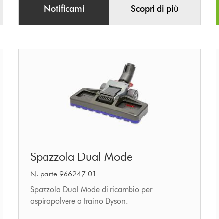
Notificami
Scopri di più
Spazzola
Spazzola Dual Mode
Dual
Mode
N. parte 966247-01
Spazzola Dual Mode di ricambio per
aspirapolvere a traino Dyson.