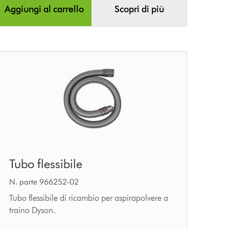
Aggiungi al carrello
Scopri di più
Tubo
Tubo flessibile
flessibile
N. parte 966252-02
Tubo flessibile di ricambio per aspirapolvere a
traino Dyson.