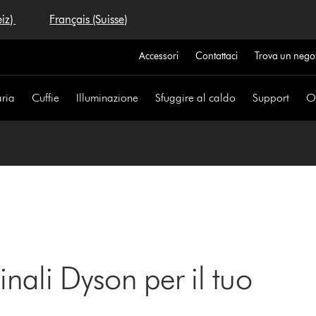
eiz)
Français (Suisse)
Accessori
Contattaci
Trova un nego
aria
Cuffie
Illuminazione
Sfuggire al caldo
Support
Of
inali Dyson per il tuo