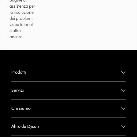
pagine di
assistenza
per
la risoluzione
dei problemi,
video tutorial
e altro
ancora.
Prodotti
Servizi
Chi siamo
Altro da Dyson