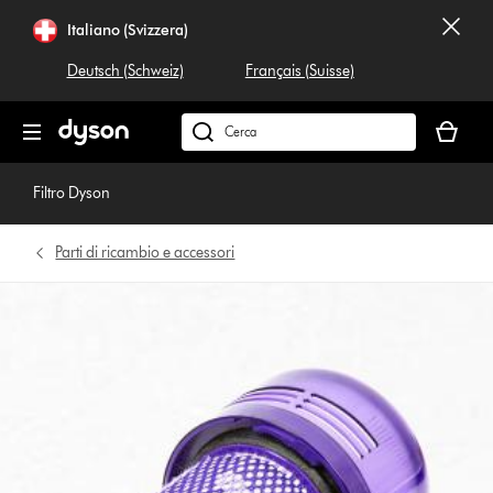
Salta
Italiano (Svizzera)
navigazione
Deutsch (Schweiz)
Français (Suisse)
Il
carrello
Cerca
è
su
vuoto
dyson.ch
Filtro Dyson
Parti di ricambio e accessori