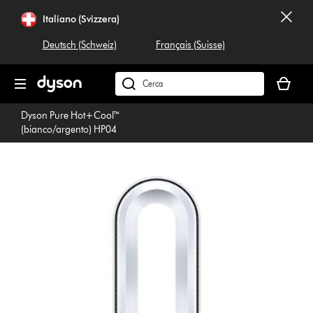
Salta
Italiano (Svizzera)
navigazione
Deutsch (Schweiz)
Français (Suisse)
Il
carrello
Cerca
è
su
Dyson Pure Hot+Cool™
vuoto
dyson.ch
(bianco/argento) HP04