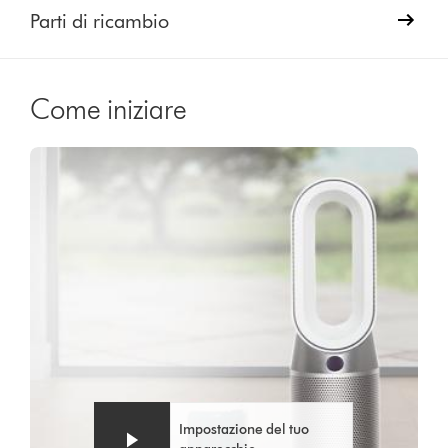
Parti di ricambio
Come iniziare
Video
Apri
Transcript
trascrizione
video
Impostazione del tuo