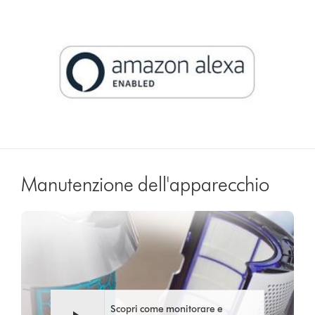
Manutenzione dell'apparecchio
Video
Apri
Transcript
trascrizione
video
Scopri come monitorare e