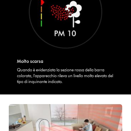
Molto scarsa
Quando è evidenziata la sezione rossa della barra
colorata, l'apparecchio rileva un livello molto elevato del
tipo di inquinante indicato.
Video
Apri
Transcript
trascrizione