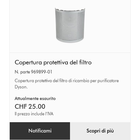
Copertura
Copertura protettiva del filtro
protettiva
N. parte 969899-01
del
Copertura protettiva del filtro di ricambio per purificatore
filtro
Dyson.
Attualmente esaurito
CHF 25.00
Il prezzo include l’IVA
Notificami
Scopri di più