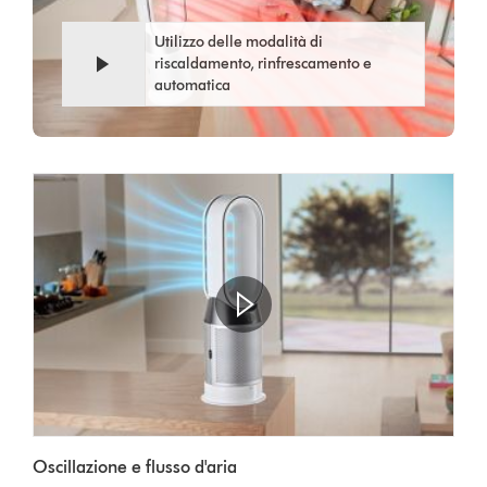
video
Utilizzo delle modalità di
riscaldamento, rinfrescamento e
automatica
Apri
trascrizione
Video
video
Oscillazione e flusso d'aria
Transcript