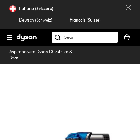
Salta
Italiano (Svizzera)
navigazione
Deutsch (Schweiz)
Français (Suisse)
Il
carrello
Cerca
è
su
Aspirapolvere Dyson DC34 Car &
vuoto
dyson.ch
Boat