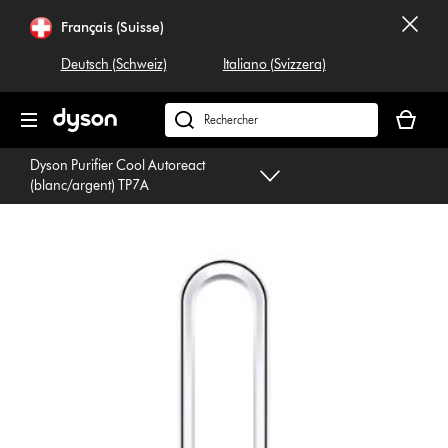
Sauter
Français (Suisse)
les
pages
Deutsch (Schweiz)
Italiano (Svizzera)
Votre
panier
Rechercher
est
dyson.ch
Dyson Purifier Cool Autoreact
vide
(blanc/argent) TP7A