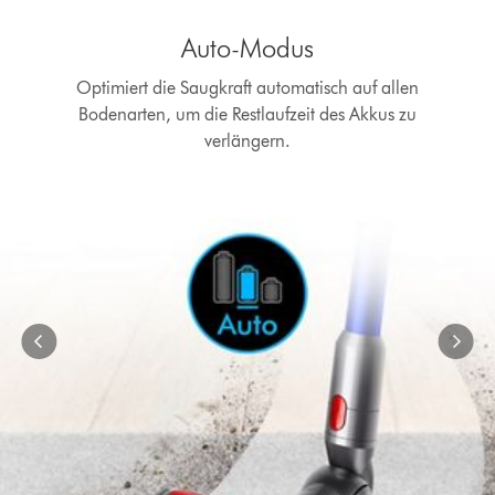
Dies
ist
Auto-Modus
ein
Karussell
Optimiert die Saugkraft automatisch auf allen
mit
Bodenarten, um die Restlaufzeit des Akkus zu
mehreren
Folien.
verlängern.
Verwende
die
Schaltflächen
„Weiter“
und
„Zurück“,
um
zu
navigieren,
oder
wähle
direkt
über
die
Navigationspunkte
eine