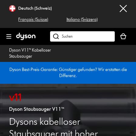
Navigation
Deutsch (Schweiz)
überspringen
Français (Suisse)
Italiano (Svizzera)
Dein
Warenko
Dyson.ch
ist
durchsuchen
Dyson V11™ Kabelloser
leer
Staubsauger
Dyson Best-Preis-Garantie: Günstiger gefunden? Wir erstatten die
Differenz.
Dyson Staubsauger V11™
Dysons kabelloser
Staubsauger mit hoher