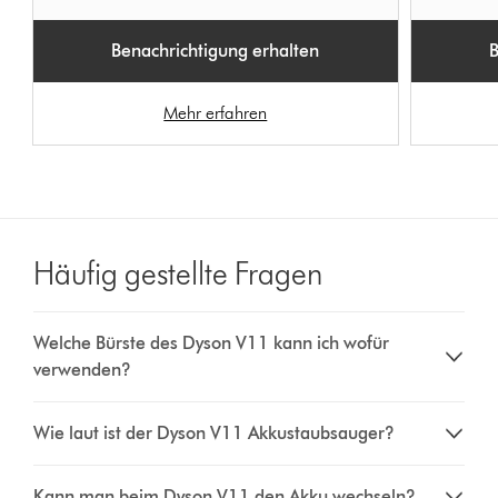
Benachrichtigung erhalten
B
Mehr erfahren
Häufig gestellte Fragen
Welche Bürste des Dyson V11 kann ich wofür
verwenden?
Wie laut ist der Dyson V11 Akkustaubsauger?
Kann man beim Dyson V11 den Akku wechseln?