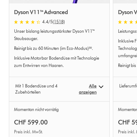
Dyson V11™ Advanced
Dyson V
4.4 stars out of 5 from 1518 Bewertungen
4.6 stars 
4.4
/5
(1518)
Unser bislang leistungsstärkster Dyson V11™
Leistungss
Staubsauger.
Inklusive 
Reinigt bis zu 60 Minuten (im Eco-Modus)³⁰.
Technolog
umfangre
Inklusive Motorbar Bodendüse mit Technologie
zum Entwirren von Haaren.
Reinigt bi
Mit 1 Bodendüse und 4
Alle
Lieferum
Zubehörteilen
anzeigen
Momentan nicht vorrätig
Momentan 
CHF 599.00
CHF 5
Preis inkl. MwSt.
Preis inkl.