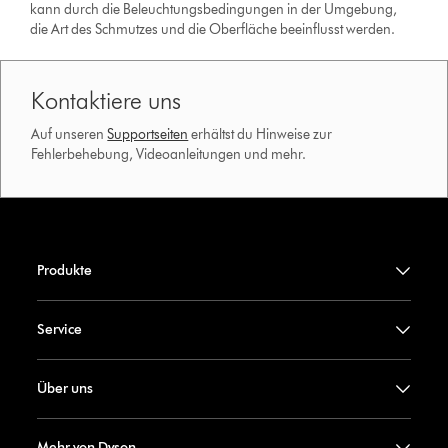
kann durch die Beleuchtungsbedingungen in der Umgebung,
die Art des Schmutzes und die Oberfläche beeinflusst werden.
Kontaktiere uns
Auf unseren
Supportseiten
erhältst du Hinweise zur
Fehlerbehebung, Videoanleitungen und mehr.
Produkte
Service
Über uns
Mehr von Dyson