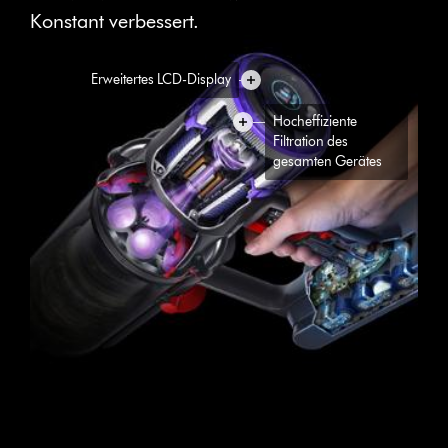
Konstant verbessert.
Erweitertes LCD-Display
Hocheffiziente
Filtration des
gesamten Gerätes
Dyson Hyperdymium™ Motor
Radial Root Cyclone™ Technologie
Radial Root Cyclone™ Technologie
Die patentierten Dyson Zyklone erzeugen Kräfte von mehr als