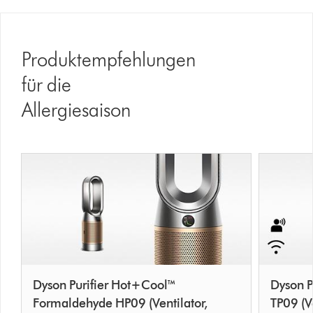
Produktempfehlungen
für die
Allergiesaison
Dyson Purifier Hot+Cool™
Dyson P
Formaldehyde HP09 (Ventilator,
TP09 (Ve