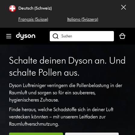
Navigation
Deutsch (Schweiz)
überspringen
Français (Suisse)
Italiano (Svizzera)
Dein
Warenko
Dyson.ch
ist
durchsuchen
leer
Schalte deinen Dyson an. Und
schalte Pollen aus.
Dyson Luftreiniger verringern die Pollenbelastung in der
Video-
Raumluft und sorgen so für ein saubereres,
Transkript
hygienischeres Zuhause.
öffnen
Finde heraus, welche Schadstoffe sich in deiner Luft
verstecken könnten – mit unserem Leitfaden zur
Raumluftverschmutzung.