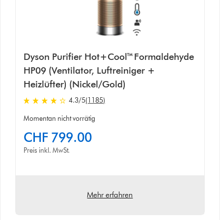
Dyson Purifier Hot+Cool™ Formaldehyde
HP09 (Ventilator, Luftreiniger +
Heizlüfter) (Nickel/Gold)
4.3
/5
(1185)
4.3
stars
Momentan nicht vorrätig
out
CHF 799.00
of
5
Preis inkl. MwSt.
from
1185
Bewertungen
Mehr erfahren