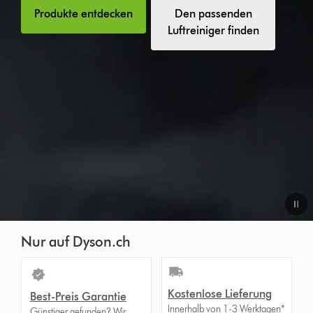
Produkte entdecken
Den passenden
Luftreiniger finden
Video
Nur auf Dyson.ch
Transcript
Kostenlose Lieferung
Best-Preis Garantie
Innerhalb von 1-3 Werktagen*
Günstiger gefunden? Wir