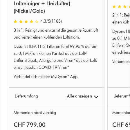
Luftreiniger + Heizlüfter)
4.1
(Nickel/Gold)
2 in 1: Re
stars
4.3
/5
(1185)
out
einen küh
4.3
of
3 in 1: Reinigt und erwärmt die gesamte Raumluft
stars
Dysons HEP
5
out
und verteilt einen kühlenden Luftstrom.
zu 0,1 Mik
from
of
Entfernt S
Dysons HEPA-H13-Filter entfernt 99,95 % der bis
834
5
einschlie
zu 0,1 Mikron kleinen Partikel aus der Luft².
Bewertun
from
Entfernt Staub, Allergene und Viren* aus der Luft,
Verbindet
1185
einschliesslich COVID-19-Viren*
Bewertungen
Verbindet sich mit der MyDyson™ App.
Lieferumfang
Alle anzeigen
Lieferum
Momentan nicht vorrätig
Momentan 
CHF 799.00
CHF 6